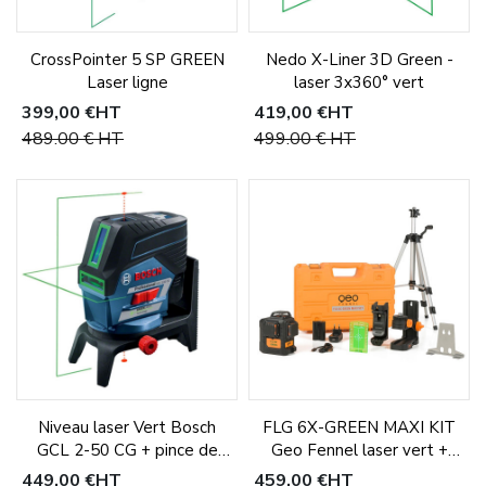
CrossPointer 5 SP GREEN
Nedo X-Liner 3D Green -
Laser ligne
laser 3x360° vert
399,00 €
HT
419,00 €
HT
489,00 €
HT
499,00 €
HT
Niveau laser Vert Bosch
FLG 6X-GREEN MAXI KIT
GCL 2-50 CG + pince de
Geo Fennel laser vert +
plafond
trépied
449,00 €
HT
459,00 €
HT