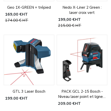
Geo 1X-GREEN + trépied
Nedo X-Liner 2 Green :
laser croix vert
169,00 €
HT
199,00 €
HT
174,00 €
HT
215,00 €
HT
GTL 3 Laser Bosch
PACK GCL 2-15 Bosch -
Niveau laser point et ligne +
199,00 €
HT
BM3
209,00 €
HT