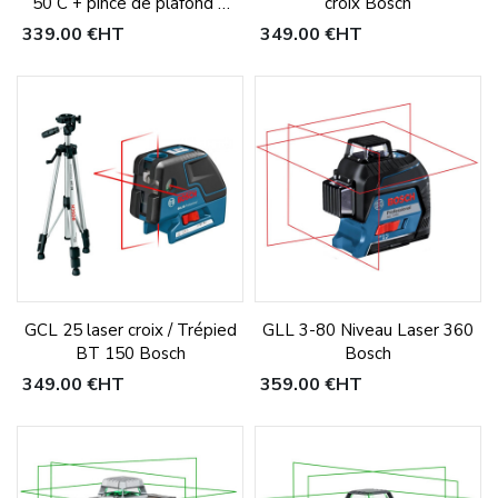
50 C + pince de plafond +
croix Bosch
batterie Li-Ion 12V
339,00 €
HT
349,00 €
HT
GCL 25 laser croix / Trépied
GLL 3-80 Niveau Laser 360
BT 150 Bosch
Bosch
349,00 €
HT
359,00 €
HT