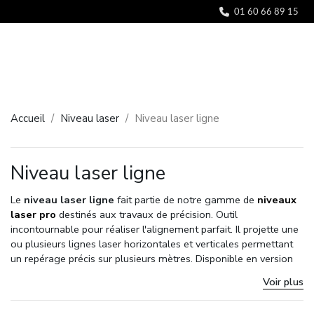
Panneau de gestion des cookies
01 60 66 89 15
Accueil
Niveau laser
Niveau laser ligne
Niveau laser ligne
Le
niveau laser ligne
fait partie de notre gamme de
niveaux
laser pro
destinés aux travaux de précision. Outil
incontournable pour réaliser l'alignement parfait. Il projette une
ou plusieurs lignes laser horizontales et verticales permettant
un repérage précis sur plusieurs mètres. Disponible en version
laser croix
,
laser multiligne
ou
laser 360°
, il s’adapte aux
Voir plus
besoins des artisans, plaquistes, carreleurs et professionnels de
l’aménagement intérieur.