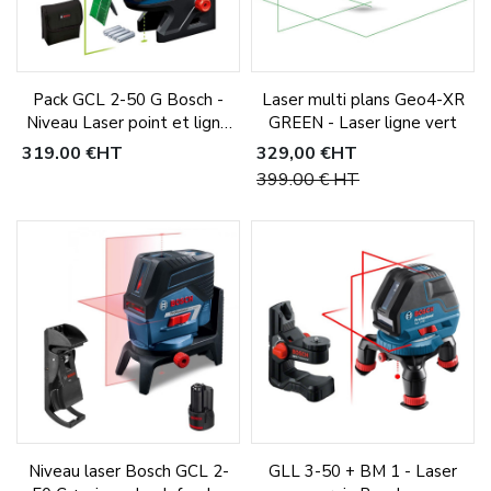
Pack GCL 2-50 G Bosch -
Laser multi plans Geo4-XR
Niveau Laser point et ligne
GREEN - Laser ligne vert
+ Support rotatif
319,00 €
HT
329,00 €
HT
399,00 €
HT
Niveau laser Bosch GCL 2-
GLL 3-50 + BM 1 - Laser