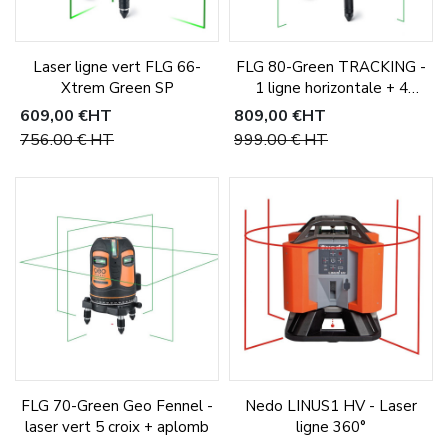
Laser ligne vert FLG 66-
FLG 80-Green TRACKING -
Xtrem Green SP
1 ligne horizontale + 4
verticales
609,00 €
HT
809,00 €
HT
756,00 €
HT
999,00 €
HT
FLG 70-Green Geo Fennel -
Nedo LINUS1 HV - Laser
laser vert 5 croix + aplomb
ligne 360°