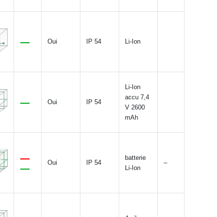
Oui
IP 54
Li-Ion
Li-Ion
accu 7,4
Oui
IP 54
V 2600
mAh
batterie
Oui
IP 54
–
Li-Ion