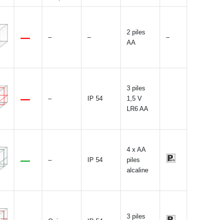
2 piles
–
–
–
AA
3 piles
–
IP 54
1,5 V
LR6 AA
4 x AA
–
IP 54
piles
alcaline
3 piles