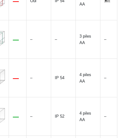
Oui
IP 54
AA
3 piles
–
–
–
AA
4 piles
–
IP 54
–
AA
4 piles
–
IP 52
–
AA