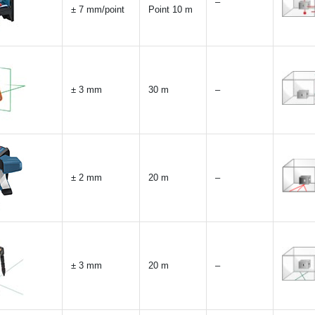
–
± 7 mm/point
Point 10 m
± 3 mm
30 m
–
± 2 mm
20 m
–
± 3 mm
20 m
–