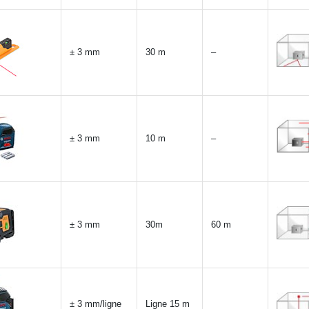
± 3 mm
30 m
–
± 3 mm
10 m
–
± 3 mm
30m
60 m
± 3 mm/ligne
Ligne 15 m