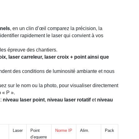
nnels
, en un clin d’œil comparez la précision, la
entifier rapidement le laser qui convient à vos
 les épreuve des chantiers.
oix, laser carreleur, laser croix + point ainsi que
ndent des conditions de luminosité ambiante et nous
uez sur le nom ou la photo, pour visualiser directement
 « P ».
 :
niveau laser point
,
niveau laser rotatif
et
niveau
Laser
Point
Norme IP
Alim.
Pack
d’equerre