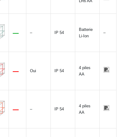
LR6 AA
Batterie
–
IP 54
–
Li-Ion
4 piles
Oui
IP 54
AA
4 piles
–
IP 54
AA