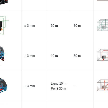
± 3 mm
30 m
60 m
± 3 mm
10 m
50 m
Ligne 10 m
± 3 mm
–
Point 30 m