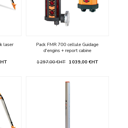
k laser
Pack FMR 700 cellule Guidage
d'engins + report cabine
€
HT
1 297,00 €
HT
1 039,00 €
HT
Ajouter au panier