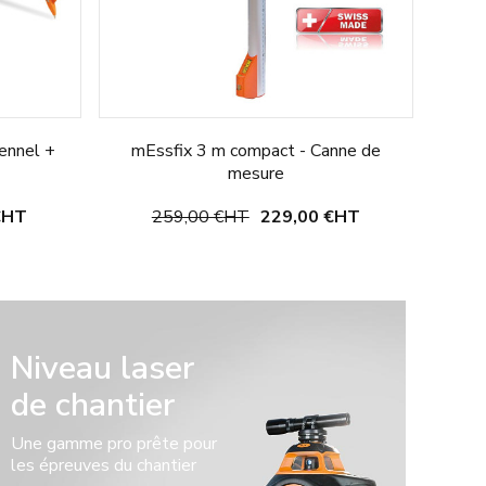
ennel +
mEssfix 3 m compact - Canne de
mesure
€
HT
259,00 €
HT
229,00 €
HT
Choisir une option
Niveau laser
de chantier
Une gamme pro prête pour
les épreuves du chantier