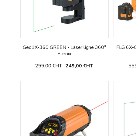
Geo1X-360 GREEN - Laser ligne 360°
FLG 6X-
+ croix
299,00 €
HT
249,00 €
HT
559
Choisir une option