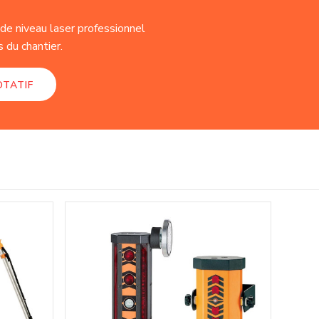
e niveau laser professionnel
 du chantier.
OTATIF