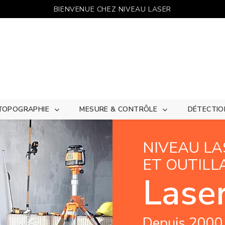
BIENVENUE CHEZ NIVEAU LASER
TOPOGRAPHIE
MESURE & CONTRÔLE
DÉTECTIO
NIVEAU LA
ET OUTILL
Laser
Depuis 2000