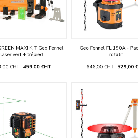
GREEN MAXI KIT Geo Fennel
Geo Fennel FL 190A - Pac
laser vert + trépied
rotatif
,00 €
HT
459,00 €
HT
646,00 €
HT
529,00 
Ajouter au panier
Ajouter au panier