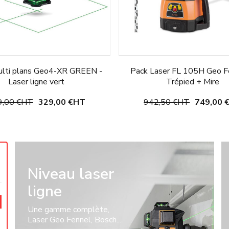
ulti plans Geo4-XR GREEN -
Pack Laser FL 105H Geo F
Laser ligne vert
Trépied + Mire
,00 €
HT
329,00 €
HT
942,50 €
HT
749,00 
Choisir une option
Choisir une option
Niveau laser
ligne
Une gamme complète,
Laser Geo Fennel, Bosch...