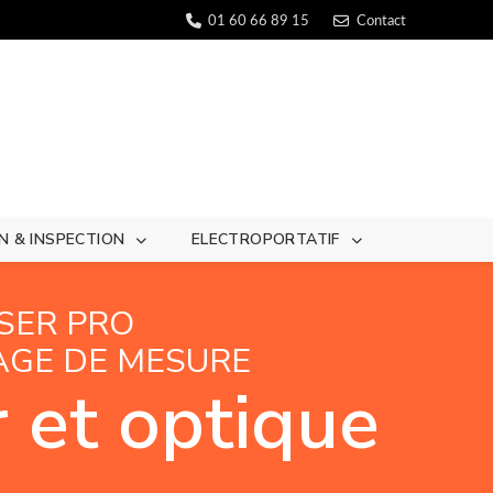
01 60 66 89 15
Contact
N & INSPECTION
ELECTROPORTATIF
SER PRO
AGE DE MESURE
 et optique