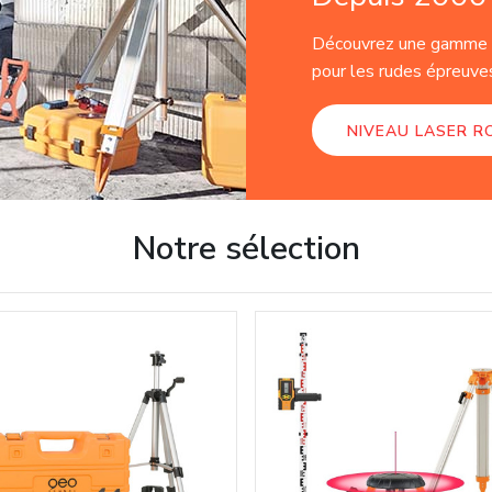
Découvrez une gamme d
pour les rudes épreuves
NIVEAU LASER R
Notre sélection