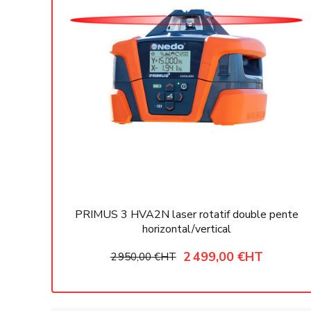
PRIMUS 3 HVA2N laser rotatif double pente
horizontal/vertical
2 499,00 €
HT
2 950,00 €
HT
Choisir une option