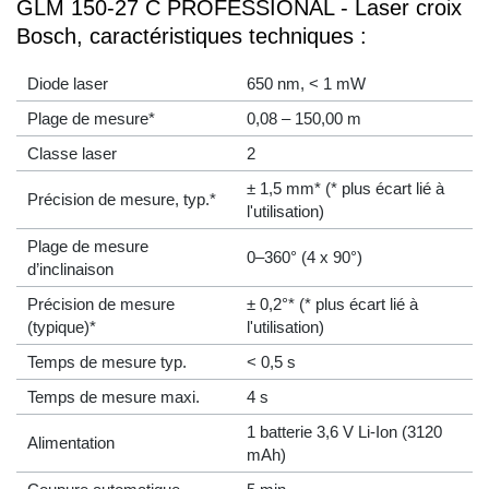
GLM 150-27 C PROFESSIONAL - Laser croix
Bosch, caractéristiques techniques :
Diode laser
650 nm, < 1 mW
Plage de mesure*
0,08 – 150,00 m
Classe laser
2
± 1,5 mm* (* plus écart lié à
Précision de mesure, typ.*
l'utilisation)
Plage de mesure
0–360° (4 x 90°)
d’inclinaison
Précision de mesure
± 0,2°* (* plus écart lié à
(typique)*
l'utilisation)
Temps de mesure typ.
< 0,5 s
Temps de mesure maxi.
4 s
1 batterie 3,6 V Li-Ion (3120
Alimentation
mAh)