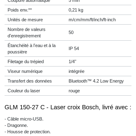
Coupure automatique
5 min
Poids env.**
0,21 kg
Unités de mesure
m/cm/mm/ft/inch/ft-inch
Nombre de valeurs
50
d'enregistrement
Étanchéité à l'eau et à la
IP 54
poussière
Filetage du trépied
1/4"
Viseur numérique
intégrée
Transfert des données
Bluetooth™ 4.2 Low Energy
Couleur du laser
rouge
GLM 150-27 C - Laser croix Bosch, livré avec :
- Câble micro-USB.
- Dragonne.
- Housse de protection.