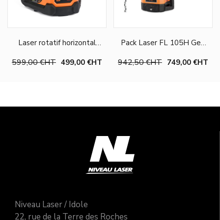
Laser rotatif horizontal
Pack Laser FL 105H Geo
Roneo - Geo Fennel
Fennel + Trépied + Mire
599,00 €
HT
942,50 €
HT
499,00 €
HT
749,00 €
HT
Choisir une option
Niveau Laser / Idole
22, rue de la Terre des Roches