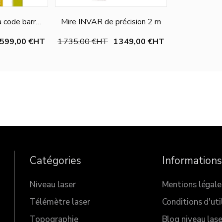
à code barre
Mire INVAR de précision 2 m
 -2 m
 599,00 €
HT
1 735,00 €
HT
1 349,00 €
HT
 option
Ajouter au panier
Catégories
Informations
Niveau laser
Mentions légale
Télémètre laser
Conditions d'uti
Topographie
Blog niveau lase