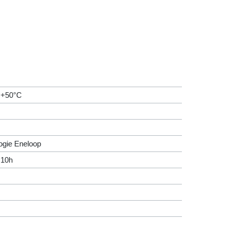
 +50°C
ogie Eneloop
 10h