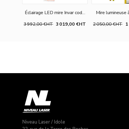
Éclairage LED mire Invar code
Mire lumineuse 
barres - 3 m
LumiScale
3 992,00 €
HT
3 019,00 €
HT
2 050,00 €
HT
1
Ajouter au panier
Choisir une
Niveau Laser / Idole